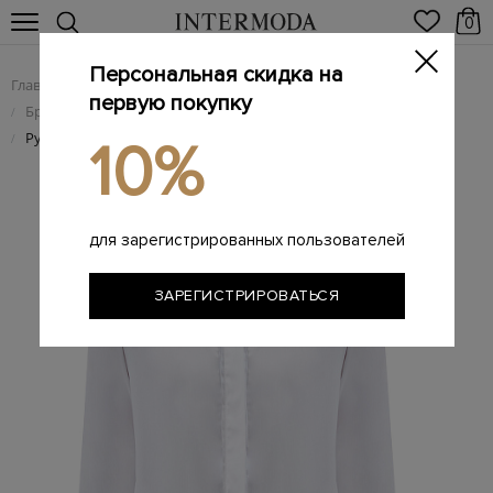
0
Персональная скидка на
Главная
Женщинам
Женская одежда
/
/
первую покупку
Брендовые женские рубашки
/
Рубашка из эластичного поплина с мерцающей деталью
/
10%
для зарегистрированных пользователей
ЗАРЕГИСТРИРОВАТЬСЯ