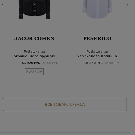
JACOB COHEN
PESERICO
Рубашка из
Рубашка из
окрашенного вручную
хлопкового поплина
денима с эффектом
stretch с декором
55 920 РУБ.
69 900 РУБ.
58 240 РУБ.
72 800 РУБ.
потер…
Punto…
FW25/26
ВСЕ ТОВАРЫ БРЕНДА