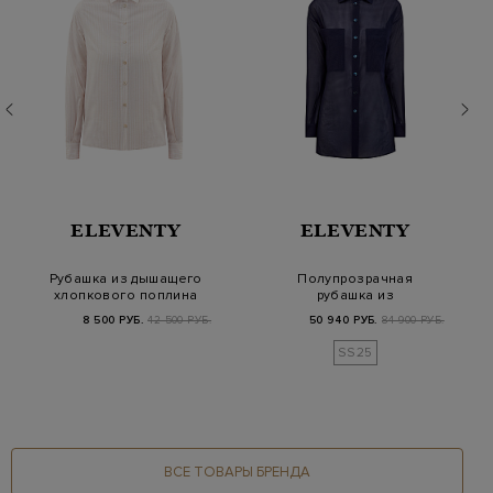
ELEVENTY
ELEVENTY
Рубашка из дышащего
Полупрозрачная
хлопкового поплина
рубашка из
в полоску
хлопковой органзы с
8 500 РУБ.
42 500 РУБ.
50 940 РУБ.
84 900 РУБ.
макро-ка…
SS25
ВСЕ ТОВАРЫ БРЕНДА