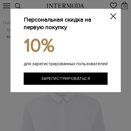
0
Персональная скидка на
Главная
Женщинам
Женская одежда
/
/
первую покупку
Брендовые женские рубашки
/
Хлопковая рубашка с баской из вуали и технического джерси
/
10%
для зарегистрированных пользователей
ЗАРЕГИСТРИРОВАТЬСЯ