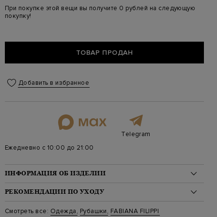
При покупке этой вещи вы получите 0 рублей на следующую
покупку!
ТОВАР ПРОДАН
Добавить в избранное
Telegram
Ежедневно с 10:00 до 21:00
ИНФОРМАЦИЯ ОБ ИЗДЕЛИИ
Материал: хлопок 96%, эластан 4%
РЕКОМЕНДАЦИИ ПО УХОДУ
На модели: 175/81/61/91 на модели размер 40
Стиль: Укороченная, Короткий, С принтом/узором, Однотонный
Стирка: Деликатная стирка при температуре воды до 30
Смотреть все:
Одежда
,
Рубашки
,
FABIANA FILIPPI
Цвет: Коричневый