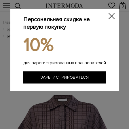
0
Персональная скидка на
Главная
Женщинам
Женская одежда
/
/
первую покупку
Брендовые женские рубашки
/
Блуза из поплина с перфорацией и ювелирной отделкой
/
10%
для зарегистрированных пользователей
ЗАРЕГИСТРИРОВАТЬСЯ