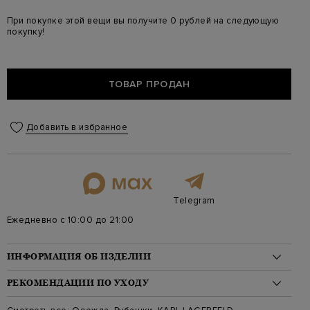
При покупке этой вещи вы получите 0 рублей на следующую
покупку!
ТОВАР ПРОДАН
Добавить в избранное
Telegram
Ежедневно с 10:00 до 21:00
ИНФОРМАЦИЯ ОБ ИЗДЕЛИИ
Материал: хлопок 100%
РЕКОМЕНДАЦИИ ПО УХОДУ
На модели: 175/81/61/91 на модели размер 40
Стиль: Длинный, Удлиненная, С принтом/узором
Стирка: Деликатная стирка при температуре воды до 30