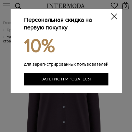
0
Персональная скидка на
Главная
Женщинам
Женская одежда
/
/
первую покупку
Брендовые женские рубашки
/
Удлиненная рубашка K/Ikonik с макро-аппликацией из
/
10%
стразов
для зарегистрированных пользователей
ЗАРЕГИСТРИРОВАТЬСЯ