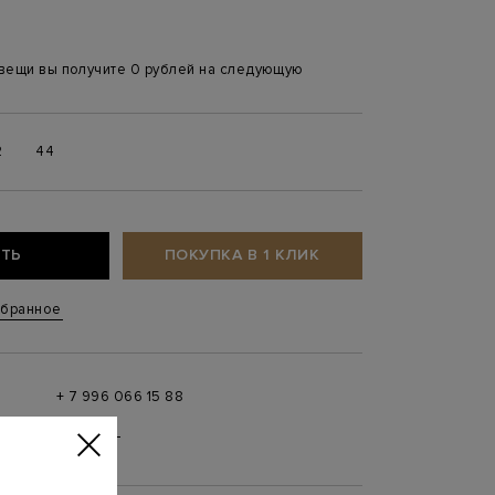
 вещи вы получите 0 рублей на следующую
2
44
ТЬ
ПОКУПКА В 1 КЛИК
збранное
+ 7 996 066 15 88
 в
MAX
,
Telegram
0 до 21:00)