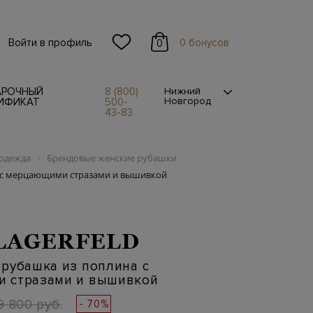
Войти в профиль
0 бонусов
0
АРОЧНЫЙ
8 (800)
Нижний
Новгород
ИФИКАТ
500-
43-83
одежда
Брендовые женские рубашки
/
 с мерцающими стразами и вышивкой
LAGERFELD
рубашка из поплина с
 стразами и вышивкой
9 800 руб.
- 70%