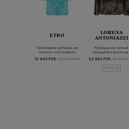
RENA
LORENA
ETRO
NIAZZI
ANTONIAZZI
 хлопкового и
Свободная рубашка из
Рубашка из легкой
нима с вязаной
тонкого хлопкового
струящейся вискозы
ета…
поплина с прин…
принтом пейсли
Б.
59 800 РУБ.
10 440 РУБ.
52 200 РУБ.
53 830 РУБ.
76 900 Р
SS25
FW25/26