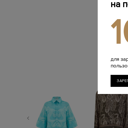
на 
для за
пользо
ЗАРЕ