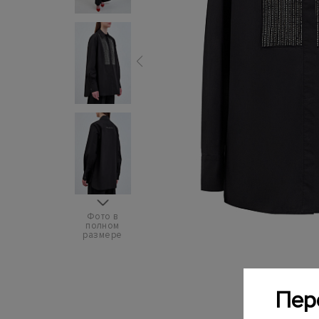
Фото в
полном
размере
Пер