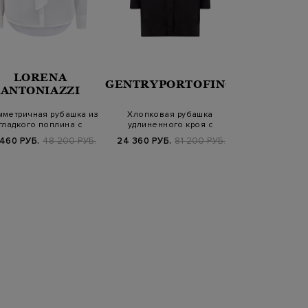
LORENA
BRUN
GENTRYPORTOFINO
ANTONIAZZI
CUCIN
мметричная рубашка из
Хлопковая рубашка
Рубашка из
гладкого поплина с
удлиненного кроя с
хлопкового 
галстуком-…
декором ручной ра…
аппликаци
 460 РУБ.
48 200 РУБ.
24 360 РУБ.
81 200 РУБ.
199 500 РУБ.
2
SS2