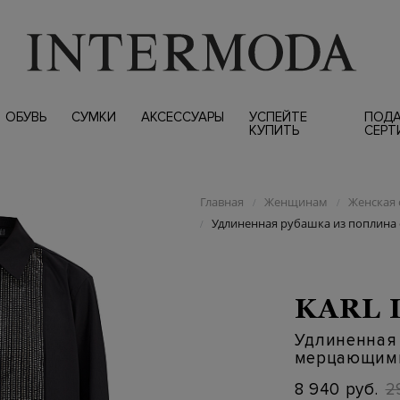
ОБУВЬ
СУМКИ
АКСЕССУАРЫ
УСПЕЙТЕ
ПОД
КУПИТЬ
СЕРТ
Главная
Женщинам
Женская 
/
/
Удлиненная рубашка из поплина
/
KARL 
Удлиненная 
мерцающими
8 940 руб.
2