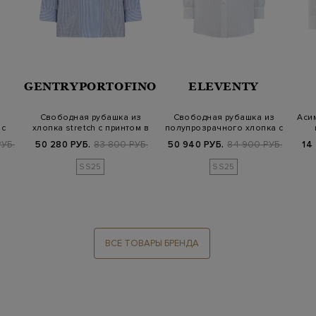
GENTRYPORTOFINO
ELEVENTY
Свободная рубашка из
Свободная рубашка из
Аси
 с
хлопка stretch с принтом в
полупрозрачного хлопка с
полоск…
разрезам…
УБ.
50 280 РУБ.
83 800 РУБ.
50 940 РУБ.
84 900 РУБ.
14
SS25
SS25
ВСЕ ТОВАРЫ БРЕНДА