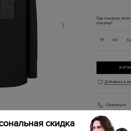
При покупке этой
покупку!
IT
40
4
КУПИ
Добавить в и
Связаться
Менеджер бутика
(ежедневно с 10:0
сональная скидка