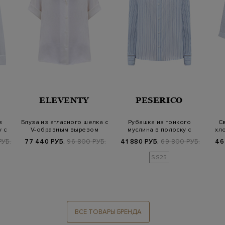
ELEVENTY
PESERICO
в
Блуза из атласного шелка с
Рубашка из тонкого
С
 с
V-образным вырезом
муслина в полоску с
хл
цепочками Punto…
РУБ.
77 440 РУБ.
96 800 РУБ.
41 880 РУБ.
69 800 РУБ.
46
SS25
ВСЕ ТОВАРЫ БРЕНДА