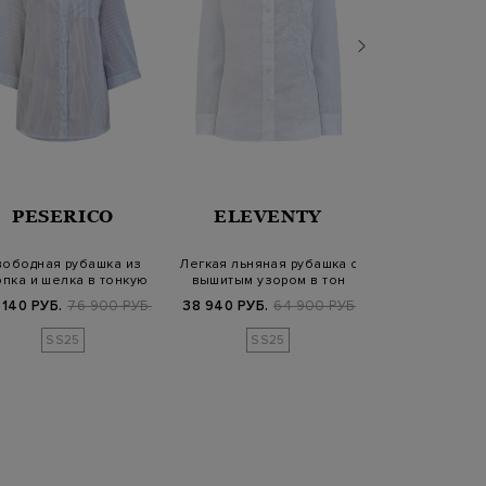
PESERICO
ELEVENTY
JACOB 
вободная рубашка из
Легкая льняная рубашка с
Рубашка из 
опка и шелка в тонкую
вышитым узором в тон
хлопкового 
полоску
принтом 
 140 РУБ.
76 900 РУБ.
38 940 РУБ.
64 900 РУБ.
46 410 РУБ.
6
SS25
SS25
SS2