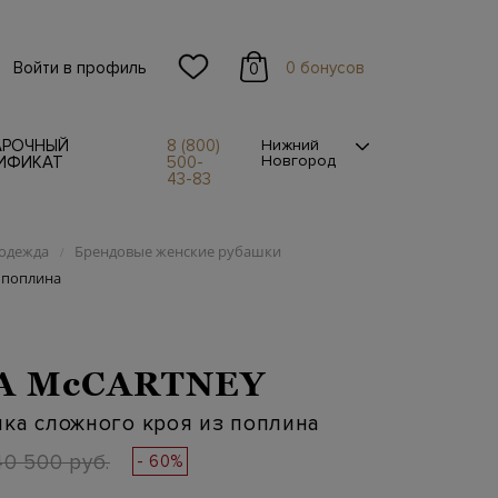
Войти в профиль
0 бонусов
0
АРОЧНЫЙ
8 (800)
Нижний
Новгород
ИФИКАТ
500-
43-83
одежда
Брендовые женские рубашки
/
 поплина
A McCARTNEY
ка сложного кроя из поплина
40 500 руб.
- 60%