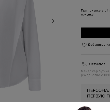
При покупке этой
покупку!
Добавить в и
Связаться
Менеджер бутика
(ежедневно с 10:0
ПЕРСОНАЛ
ПЕРВУЮ П
Подробнее