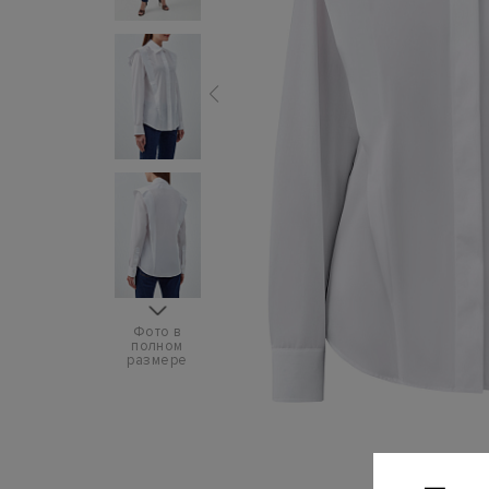
Фото в
полном
размере