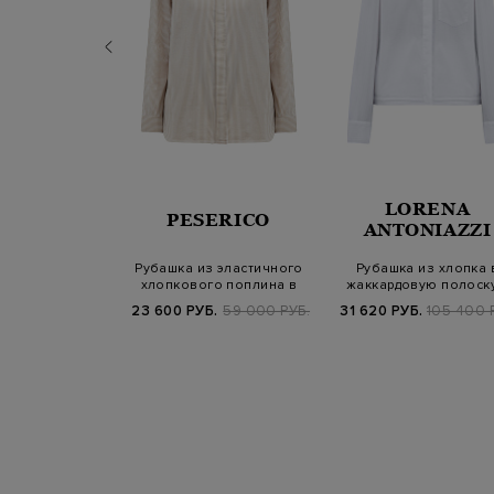
RENA
LORENA
PESERICO
NIAZZI
ANTONIAZZI
тонкой вискозы
Рубашка из эластичного
Рубашка из хлопка 
с принтом в
хлопкового поплина в
жаккардовую полоску
лоску
тонкую пол…
регулируемой…
Б.
81 800 РУБ.
23 600 РУБ.
59 000 РУБ.
31 620 РУБ.
105 400 