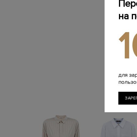
Пер
на 
для за
пользо
ЗАРЕ