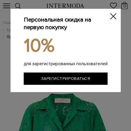
0
Персональная скидка на
Главная
Женщинам
Женская одежда
/
/
первую покупку
Брендовые женские рубашки
/
Яркая рубашка в круизном стиле из хлопкового кружева
/
10%
для зарегистрированных пользователей
ЗАРЕГИСТРИРОВАТЬСЯ