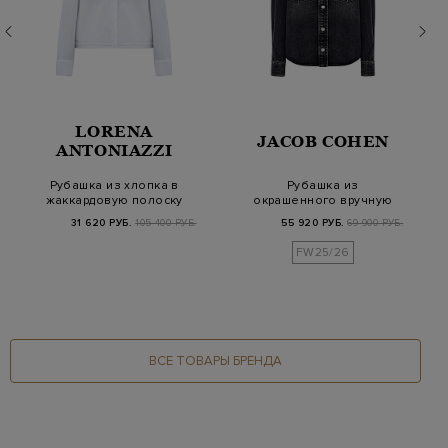
LORENA
JACOB COHEN
ANTONIAZZI
Рубашка из хлопка в
Рубашка из
жаккардовую полоску
окрашенного вручную
с регулируемой…
денима с эффектом
31 620 РУБ.
105 400 РУБ.
55 920 РУБ.
69 900 РУБ.
потер…
FW25/26
ВСЕ ТОВАРЫ БРЕНДА