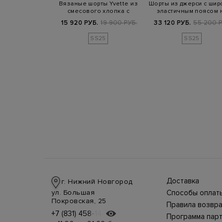
ые шорты с
Вязаные шорты Yvette из
Шорты из джерси с шир
потертости и
смесового хлопка с
эластичным поясом 
ой из ко…
эластичным…
кулиске
Б.
49 400 РУБ.
15 920 РУБ.
19 900 РУБ.
33 120 РУБ.
55 200 Р
SS25
SS25
SS25
Доставка
г. Нижний Новгород
Доставка в стра
ул. Большая
Способы оплат
производится
Оплата в интерн
Покровская, 25
курьерской слу
Правила возвра
магазине
СДЭК, DHL при 
Интернет-магаз
+7 (831) 458-14-75
+7 (831) 458-14-75
осуществляется
предоплате.
Программа пар
позволяет верн
несколькими