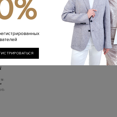
10%
регистрированных
вателей
ГИСТРИРОВАТЬСЯ
N
 V-
и
УБ.