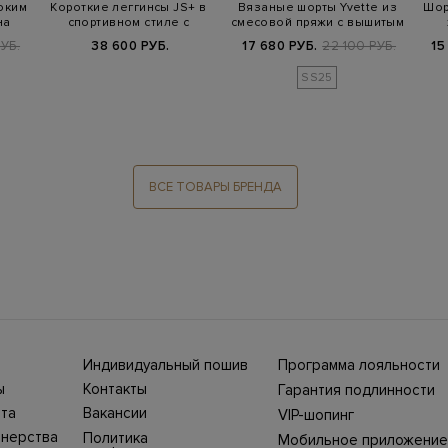
оким
Короткие леггинсы JS+ в
Вязаные шорты Yvette из
Шор
на
спортивном стиле с
смесовой пряжи с вышитым
логотипом
декор…
УБ.
38 600 РУБ.
17 680 РУБ.
22 100 РУБ.
15
SS25
ВСЕ ТОВАРЫ БРЕНДА
Индивидуальный пошив
Программа лояльности
ны СНГ
Ежегодно в бутики
ы
Контакты
Гарантия подлинности
Stefano Ricci, Brioni,
ет-
Нижний Новгород, ул.
жбой
Canali приезжают
та
Вакансии
VIP-шопинг
Большая Покровская,
100%
представители Домов
ин
25. Телефон интернет-
моды, чтобы
тнерства
Политика
Мобильное приложение
уть
магазина 8 800 500