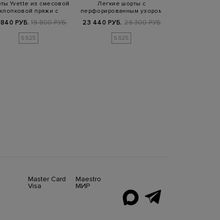
CUCIN
ты Yvette из смесовой
Легкие шорты с
хлопковой пряжи с
перфорированным узором
Расклешенны
эластичным…
и эластичным поя…
 840 РУБ.
19 800 РУБ.
23 440 РУБ.
29 300 РУБ.
отворотами и
основе 
17 700 РУБ.
8
SS25
SS25
Master Card
Maestro
Visa
МИР