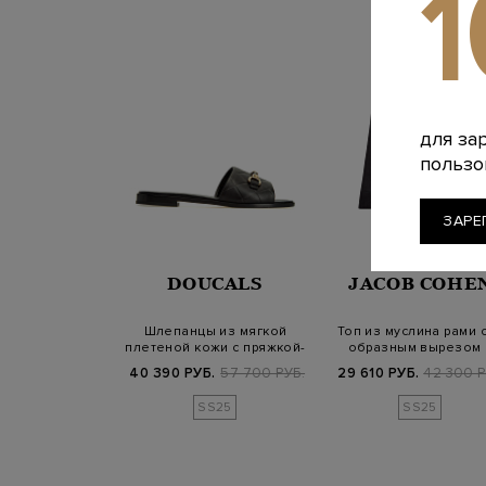
для за
пользо
ЗАРЕ
DOUCALS
JACOB COHE
Шлепанцы из мягкой
Топ из муслина рами с
плетеной кожи с пряжкой-
образным вырезом 
трензелем
тонкими бре…
40 390 РУБ.
57 700 РУБ.
29 610 РУБ.
42 300 Р
SS25
SS25