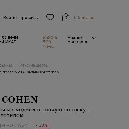
Войти в профиль
0 бонусов
0
АРОЧНЫЙ
8 (800)
Нижний
Новгород
ИФИКАТ
500-
43-83
одежда
Женские шорты
/
ую полоску с вышитым логотипом
 COHEN
ы из модала в тонкую полоску с
готипом
49 800 руб.
- 30%