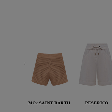
B COHEN
MC2 SAINT BARTH
PESERICO