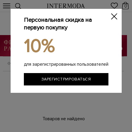
0
Персональная скидка на
Женская одежда
Главная
первую покупку
Женщинам
Одежда
Изделия из меха
/
/
/
10%
ФИЛЬТРОВАТЬ
СОРТИРОВАТЬ
для зарегистрированных пользователей
ЗАРЕГИСТРИРОВАТЬСЯ
Товаров не найдено