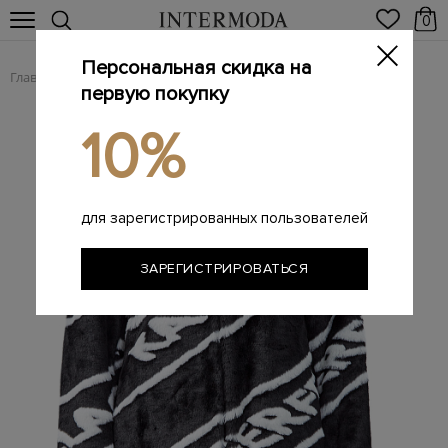
0
Персональная скидка на
Главная
Шуба из эко-меха с принтом
/
первую покупку
10%
для зарегистрированных пользователей
ЗАРЕГИСТРИРОВАТЬСЯ