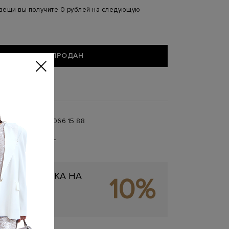
 вещи вы получите 0 рублей на следующую
ТОВАР ПРОДАН
збранное
+ 7 996 066 15 88
 в
MAX
,
Telegram
0 до 21:00)
ЬНАЯ СКИДКА НА
10%
ОКУПКУ