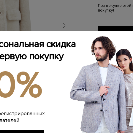
При покупке этой
покупку!
сональная скидка
Добавить в и
первую покупку
10%
Связаться
Менеджер бутика
(ежедневно с 10:0
ПЕРСОНАЛ
ПЕРВУЮ П
регистрированных
Подробнее
вателей