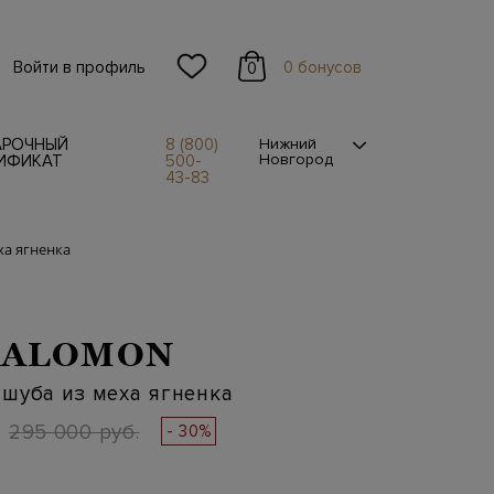
Войти в профиль
0 бонусов
0
АРОЧНЫЙ
8 (800)
Нижний
Новгород
ИФИКАТ
500-
43-83
ха ягненка
SALOMON
шуба из меха ягненка
295 000 руб.
- 30%