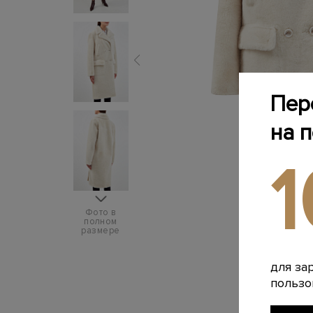
Пер
на 
Фото в
полном
размере
для за
пользо