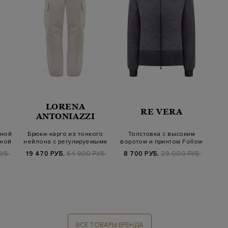
LORENA
RE VERA
ANTONIAZZI
чной
Брюки-карго из тонкого
Толстовка с высоким
зной
нейлона с регулируемыми
воротом и принтом Follow
манжета…
Yourself
УБ.
19 470 РУБ.
64 900 РУБ.
8 700 РУБ.
29 000 РУБ.
ВСЕ ТОВАРЫ БРЕНДА