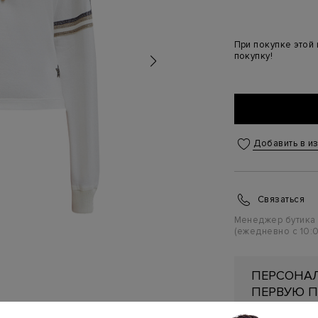
При покупке этой
покупку!
Добавить в и
Связаться
Менеджер бутика
(ежедневно с 10:0
ПЕРСОНАЛ
ПЕРВУЮ П
Подробнее