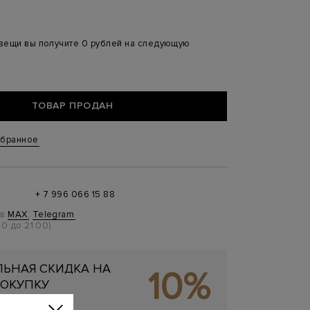
 вещи вы получите 0 рублей на следующую
ТОВАР ПРОДАН
збранное
+ 7 996 066 15 88
 в
MAX
,
Telegram
0 до 21:00)
ЬНАЯ СКИДКА НА
10%
ОКУПКУ