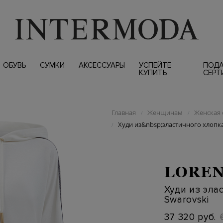
ОБУВЬ
СУМКИ
АКСЕССУАРЫ
УСПЕЙТЕ
ПОД
КУПИТЬ
СЕРТ
Главная
Женщинам
Женская 
/
/
Худи из&nbsp;эластичного хлопка
/
LOREN
Худи из эла
Swarovski
37 320 руб.