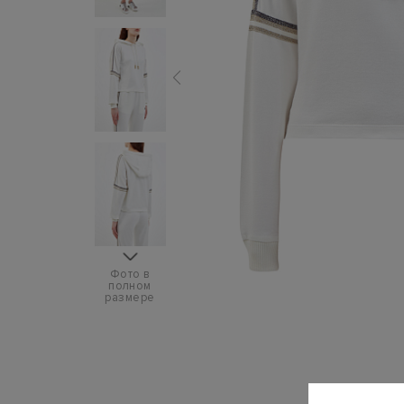
Фото в
полном
размере