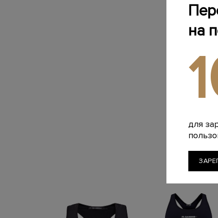
Пер
на 
для за
пользо
ЗАРЕ