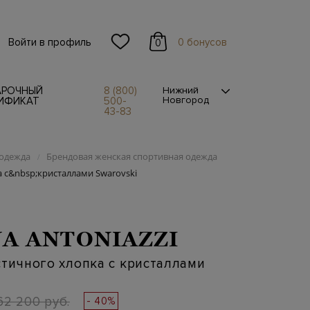
Войти в профиль
0 бонусов
0
АРОЧНЫЙ
8 (800)
Нижний
Новгород
ИФИКАТ
500-
43-83
одежда
Брендовая женская спортивная одежда
/
 с&nbsp;кристаллами Swarovski
A ANTONIAZZI
стичного хлопка с кристаллами
62 200 руб.
- 40%