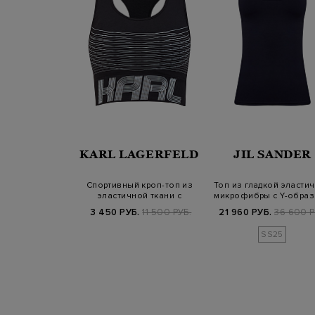
KARL LAGERFELD
JIL SANDER
Спортивный кроп-топ из
Топ из гладкой эласти
эластичной ткани с
микрофибры с Y-обра
контрастным…
спин…
3 450 РУБ.
11 500 РУБ.
21 960 РУБ.
36 600 Р
SS25