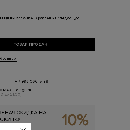
 вещи вы получите 0 рублей на следующую
ТОВАР ПРОДАН
збранное
+ 7 996 066 15 88
 в
MAX
,
Telegram
0 до 21:00)
ЬНАЯ СКИДКА НА
10%
ОКУПКУ