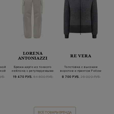
LORENA
RE VERA
ANTONIAZZI
чной
Брюки-карго из тонкого
Толстовка с высоким
зной
нейлона с регулируемыми
воротом и принтом Follow
манжета…
Yourself
УБ.
19 470 РУБ.
64 900 РУБ.
8 700 РУБ.
29 000 РУБ.
ВСЕ ТОВАРЫ БРЕНДА