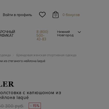
Войти в профиль
0 бонусов
0
АРОЧНЫЙ
8 (800)
Нижний
Новгород
ИФИКАТ
500-
43-83
одежда
Брендовая женская спортивная одежда
/
м из стеганого нейлона laqué
LER
толстовка с капюшоном из
ейлона laqué
60 300 руб.
- 15%