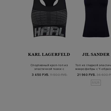
KARL LAGERFELD
JIL SANDER
Спортивный кроп-топ из
Топ из гладкой эласти
эластичной ткани с
микрофибры с Y-обра
контрастным…
спин…
3 450 РУБ.
11 500 РУБ.
21 960 РУБ.
36 600 Р
SS25