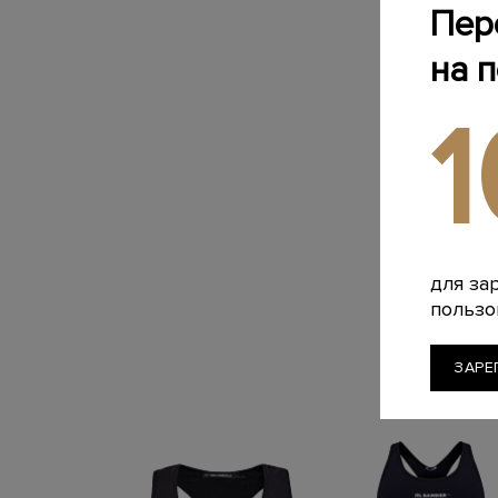
Пер
на 
для за
пользо
ЗАРЕ