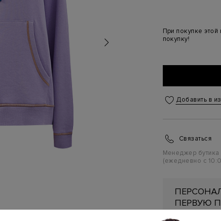
При покупке этой
покупку!
Добавить в и
Связаться
Менеджер бутика
(ежедневно с 10:0
ПЕРСОНАЛ
ПЕРВУЮ П
Подробнее