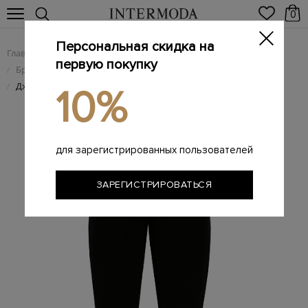
0
Персональная скидка на
Главная
Женщинам
Женская одежда
/
/
первую покупку
Брендовая женская спортивная одежда
/
Джоггеры из шерстяной пряжи с добавлением кашемира
/
10%
для зарегистрированных пользователей
ЗАРЕГИСТРИРОВАТЬСЯ