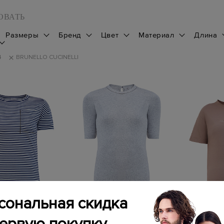
ОВАТЬ
Размеры
Бренд
Цвет
Материал
Длина
4
BRUNELLO CUCINELLI
сональная скидка