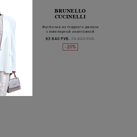
NELLO
BRUNELLO
INELLI
CUCINELLI
принтом Touched
Футболка из гладкого джерси
e и ювелирной
с ювелирной окантовкой
епоч…
Мон…
Б.
79 800 РУБ.
63 840 РУБ.
79 800 РУБ.
-30%
-20%