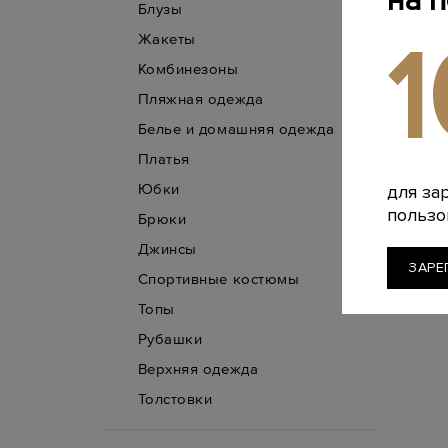
на 
Блузы
B
Жакеты
CU
Комбинезоны
Футболк
Пляжная одежда
джерси в 
97 860 
Белье и домашняя одежда
Платья
Юбки
для за
пользо
Брюки
Джинсы
ЗАРЕ
Спортивные костюмы
Топы
Рубашки
Верхняя одежда
Толстовки