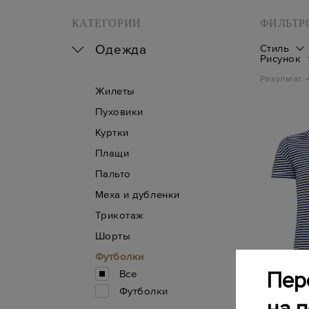
КАТЕГОРИИ
ФИЛЬТР
Одежда
Стиль
Рисунок
Результат:
Жилеты
Пуховики
Куртки
Плащи
Пальто
Меха и дубленки
Трикотаж
Шорты
Футболки
Все
Пер
Футболки