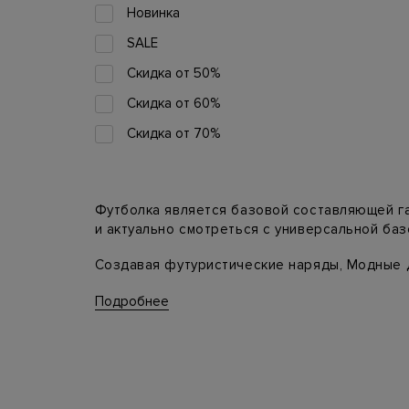
Новинка
SALE
Скидка от 50%
Скидка от 60%
Скидка от 70%
Футболка является базовой составляющей гар
и актуально смотреться с универсальной баз
Создавая футуристические наряды, Модные 
а простота и функциональность являются за
Подробнее
в роли самостоятельной единицы, на котору
В футболках, как и в других составляющих 
бисером футболки женственны и элегантны. М
oversizе отлично подойдет для вечерних прог
Многообразие материалов представлено диз