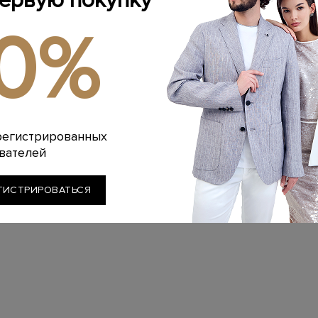
первую покупку
RUNELLO
BRUNELLO
BRU
10%
CINELLI
CUCINELLI
CUC
а из хлопкового
Футболка из меланжевого
Футболка с 
полоску с деталью
джерси с цепочкой Мониль
By Natur
Мони…
ц
РУБ.
139 800 РУБ.
67 700 РУБ.
55 860 РУ
-30%
регистрированных
вателей
ГИСТРИРОВАТЬСЯ