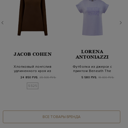
LORENA
JACOB COHEN
ANTONIAZZI
Хлопковый лонгслив
Футболка из джерси с
удлиненного кроя из
принтом Beneath The
гладкого джерси
Stars
24 850 РУБ.
35 500 РУБ.
5 580 РУБ.
18 600 РУБ.
SS25
ВСЕ ТОВАРЫ БРЕНДА