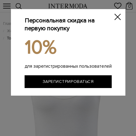
0
Персональная скидка на
Главная
Женщинам
Женская одежда
/
/
первую покупку
Женские футболки
/
Топ из хлопка с вышивкой Мониль на спинке
/
10%
для зарегистрированных пользователей
ЗАРЕГИСТРИРОВАТЬСЯ