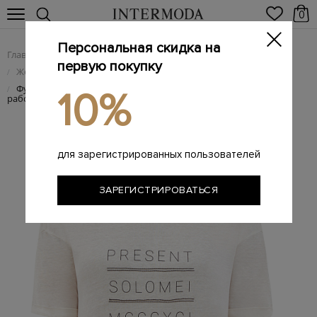
0
Персональная скидка на
Главная
Женщинам
Женская одежда
/
/
первую покупку
Женские футболки
/
Футболка из льна и шелка с принтом и вышивкой ручной
/
10%
работы
для зарегистрированных пользователей
ЗАРЕГИСТРИРОВАТЬСЯ