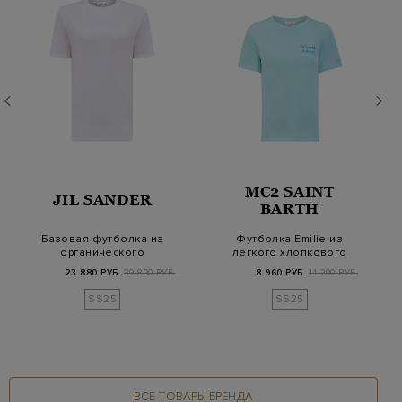
MC2 SAINT
JIL SANDER
BARTH
Базовая футболка из
Футболка Emilie из
органического
легкого хлопкового
хлопка джерси с
джерси с вышивко…
23 880 РУБ.
39 800 РУБ.
8 960 РУБ.
11 200 РУБ.
патч…
SS25
SS25
ВСЕ ТОВАРЫ БРЕНДА