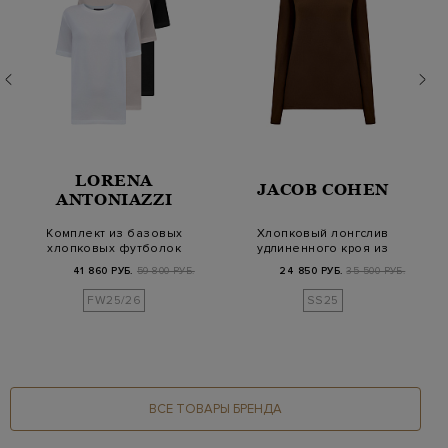
LORENA
JACOB COHEN
ANTONIAZZI
Комплект из базовых
Хлопковый лонгслив
хлопковых футболок
удлиненного кроя из
в трех цветах
гладкого джерси
41 860 РУБ.
59 800 РУБ.
24 850 РУБ.
35 500 РУБ.
FW25/26
SS25
ВСЕ ТОВАРЫ БРЕНДА