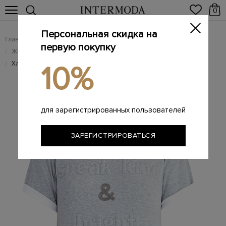
0
Персональная скидка на
Главная
Женщинам
Женская одежда
/
/
первую покупку
Женские футболки
/
Хлопковая футболка с фирменной фразой
/
10%
для зарегистрированных пользователей
ЗАРЕГИСТРИРОВАТЬСЯ