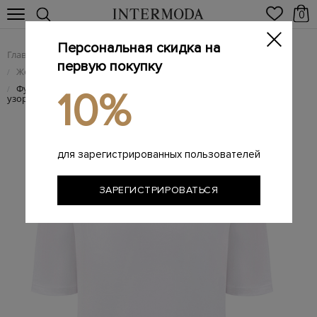
0
Персональная скидка на
Главная
Женщинам
Женская одежда
/
/
первую покупку
Женские футболки
/
Футболка из&nbsp;гладкого хлопка с&nbsp;кружевным
/
10%
узором
для зарегистрированных пользователей
ЗАРЕГИСТРИРОВАТЬСЯ