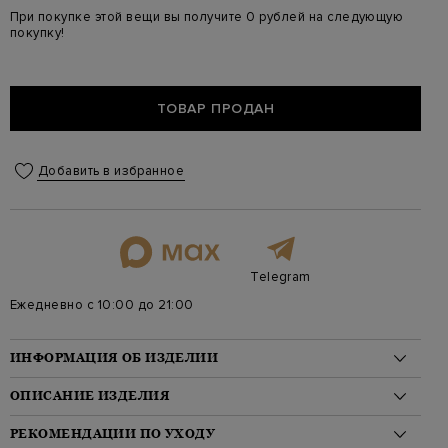
При покупке этой вещи вы получите 0 рублей на следующую
покупку!
ТОВАР ПРОДАН
Добавить в избранное
Telegram
Ежедневно с 10:00 до 21:00
ИНФОРМАЦИЯ ОБ ИЗДЕЛИИ
Материал: хлопок 100%
ОПИСАНИЕ ИЗДЕЛИЯ
На модели: 173/86/60/90 на модели размер XS
Стиль: Футболки
Футболка свободного кроя от Etro выполнена из гладкого
РЕКОМЕНДАЦИИ ПО УХОДУ
Цвет: Синий