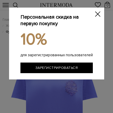
0
Персональная скидка на
Главная
Женщинам
Женская одежда
/
/
первую покупку
Женские футболки
/
Футболка из гладкого хлопкового джерси с вышивкой Pegaso
/
10%
для зарегистрированных пользователей
ЗАРЕГИСТРИРОВАТЬСЯ