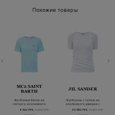
Похожие товары
MC2 SAINT
JIL SANDER
BARTH
Футболка Emilie из
Футболка с топом из
легкого хлопкового
хлопкового джерси с
джерси с вышивко…
мягкой драпиро…
8 960 РУБ.
11 200 РУБ.
59 880 РУБ.
99 800 РУБ.