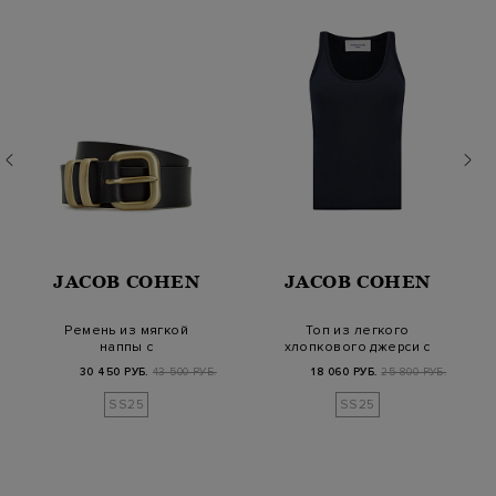
JACOB COHEN
JACOB COHEN
Ремень из мягкой
Топ из легкого
наппы с
хлопкового джерси с
металлическими
U-образным вырезом
30 450 РУБ.
43 500 РУБ.
18 060 РУБ.
25 800 РУБ.
фиксаторами и…
SS25
SS25