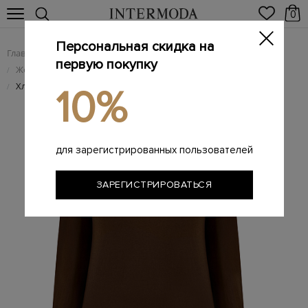
0
Персональная скидка на
Главная
Женщинам
Женская одежда
/
/
первую покупку
Женские футболки
/
Хлопковый лонгслив удлиненного кроя из гладкого джерси
/
10%
для зарегистрированных пользователей
ЗАРЕГИСТРИРОВАТЬСЯ