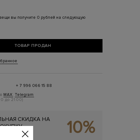
 вещи вы получите 0 рублей на следующую
ТОВАР ПРОДАН
збранное
+ 7 996 066 15 88
 в
MAX
,
Telegram
0 до 21:00)
ЬНАЯ СКИДКА НА
10%
ОКУПКУ