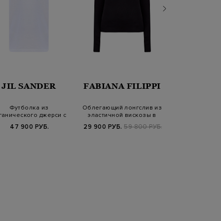
JIL SANDER
FABIANA FILIPPI
JIL SA
Футболка из
Облегающий лонгслив из
Футболка-ov
ганического джерси с
эластичной вискозы в
хлопкового 
онтрастным логотип…
тонкий руб…
логоти
47 900 РУБ.
29 900 РУБ.
59 800 РУБ.
39 840 РУБ.
4
FW25/