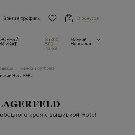
Войти в профиль
0 бонусов
0
АРОЧНЫЙ
8 (800)
Нижний
Новгород
ИФИКАТ
500-
43-83
одежда
Женские футболки
/
ивкой Hotel KARL
LAGERFELD
ободного кроя с вышивкой Hotel