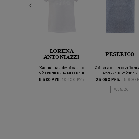
LORENA
SANDER
PESERICO
ANTONIAZZI
 лонгслив из
Хлопковая футболка с
Облегающая футболка
го джерси с
объемными рукавами и
джерси в рубчик с
-принто…
принтом
цепочками Pun…
Б.
58 300 РУБ.
5 580 РУБ.
18 600 РУБ.
25 060 РУБ.
35 800 Р
SS25
FW25/26