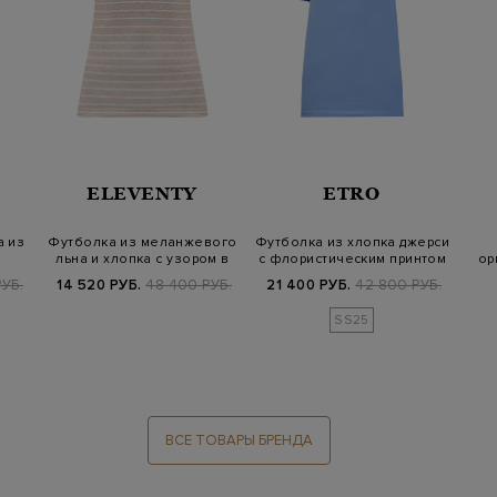
ELEVENTY
ETRO
 из
Футболка из меланжевого
Футболка из хлопка джерси
льна и хлопка с узором в
с флористическим принтом
ор
полос…
к
УБ.
14 520 РУБ.
48 400 РУБ.
21 400 РУБ.
42 800 РУБ.
SS25
ВСЕ ТОВАРЫ БРЕНДА