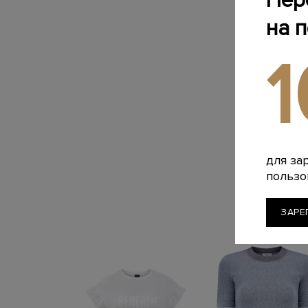
Пер
на 
для за
пользо
ЗАРЕ