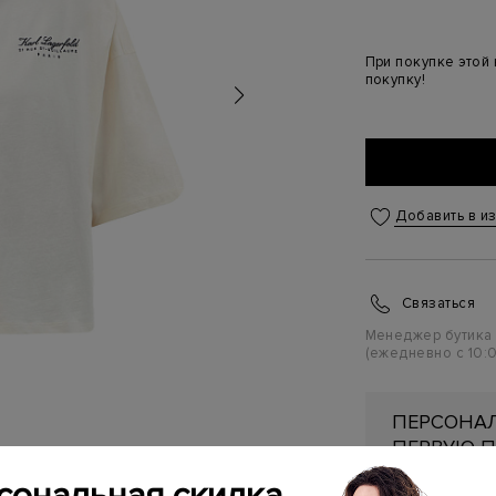
При покупке этой
покупку!
Добавить в и
Связаться
Менеджер бутика
(ежедневно с 10:0
ПЕРСОНАЛ
ПЕРВУЮ П
Подробнее