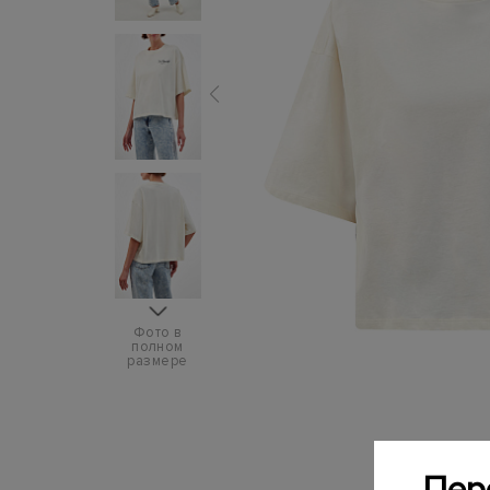
Фото в
полном
размере