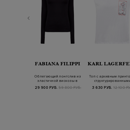
SANDER
FABIANA FILIPPI
KARL LAGERFE
-oversize с
Облегающий лонгслив из
Топ с архивным принто
ым воротом и
эластичной вискозы в
структурированным
ом в то…
тонкий руб…
плечами
Б.
59 800 РУБ.
29 900 РУБ.
59 800 РУБ.
3 630 РУБ.
12 100 Р
SS25