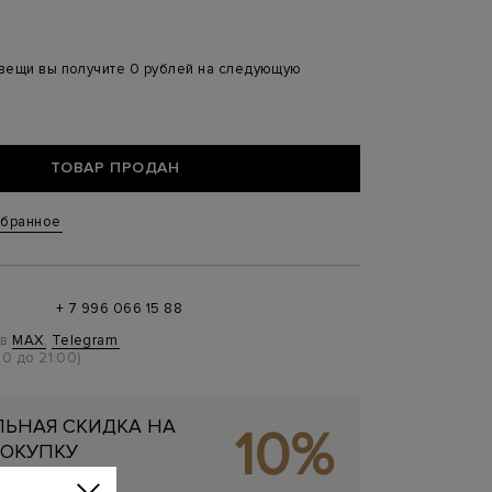
 вещи вы получите 0 рублей на следующую
ТОВАР ПРОДАН
збранное
+ 7 996 066 15 88
 в
MAX
,
Telegram
0 до 21:00)
ЬНАЯ СКИДКА НА
10%
ОКУПКУ