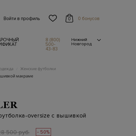
Войти в профиль
0 бонусов
0
АРОЧНЫЙ
8 (800)
Нижний
Новгород
ИФИКАТ
500-
43-83
одежда
Женские футболки
/
вышивкой макраме
LER
утболка-oversize с вышивкой
28 500 руб.
- 50%