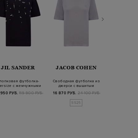
LOR
JIL SANDER
JACOB COHEN
ANTONI
лопковая футболка-
Свободная футболка из
Тонкий лон
ersize с жемчужными
джерси с вышитым
вискозы и 
бусинами
логотипом в тон
контрастны
 950 РУБ.
119 900 РУБ.
16 870 РУБ.
24 100 РУБ.
34 230 РУБ.
4
SS25
FW25/