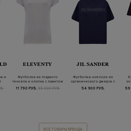
LD
ELEVENTY
JIL SANDER
м и
Футболка из гладкого
Футболка-oversize из
Х
и
тенсела и хлопка с принтом
органического джерси с
ov
Collec…
логотипом
УБ.
11 790 РУБ.
39 300 РУБ.
54 900 РУБ.
59
ВСЕ ТОВАРЫ БРЕНДА