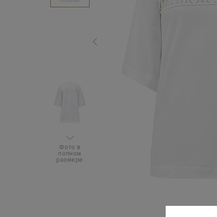
Фото в
полном
размере