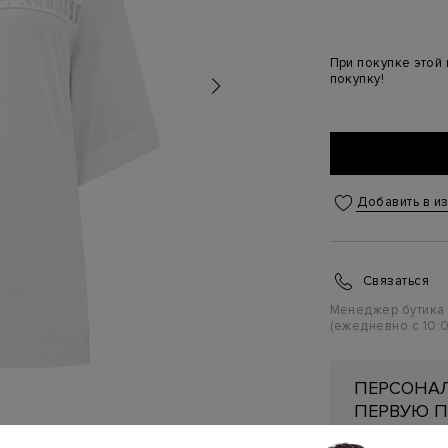
При покупке этой
покупку!
Добавить в и
Связаться
Менеджер бутика
(ежедневно с 10:0
ПЕРСОНАЛ
ПЕРВУЮ П
Подробнее