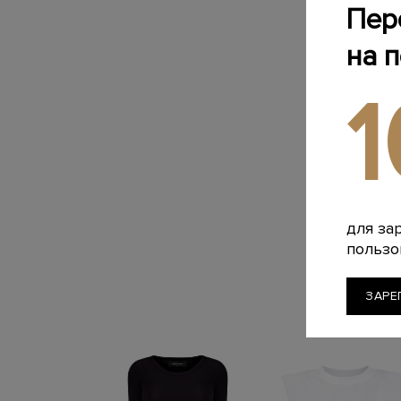
Пер
на 
для за
пользо
ЗАРЕ