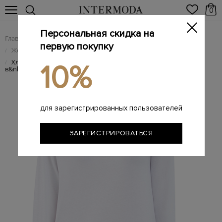
0
Персональная скидка на
Главная
Женщинам
Женская одежда
/
/
первую покупку
Женские футболки
/
Хлопковый лонгслив из&nbsp;джерси с&nbsp;принтом
/
10%
в&nbsp;стиле леттеринг
для зарегистрированных пользователей
ЗАРЕГИСТРИРОВАТЬСЯ