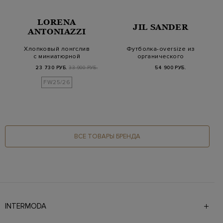
LORENA
JIL SANDER
ANTONIAZZI
Хлопковый лонгслив
Футболка-oversize из
с миниатюрной
органического
деталью из
джерси с логотипом
23 730 РУБ.
33 900 РУБ.
54 900 РУБ.
кристаллов
FW25/26
ВСЕ ТОВАРЫ БРЕНДА
INTERMODA
Галерея бутиков INTERMODA представляет более 60