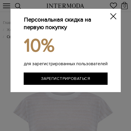
0
Персональная скидка на
Главная
Женщинам
Женская одежда
/
/
первую покупку
Женские футболки
/
Свободная футболка из тонкого хлопка и льна в полоску
/
10%
для зарегистрированных пользователей
ЗАРЕГИСТРИРОВАТЬСЯ