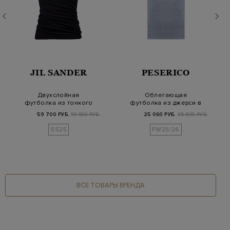
JIL SANDER
PESERICO
Двухслойная
Облегающая
футболка из тонкого
футболка из джерси в
хлопка джерси со
рубчик с цепочками
59 700 РУБ.
99 500 РУБ.
25 060 РУБ.
35 800 РУБ.
сборк…
Pun…
SS25
FW25/26
ВСЕ ТОВАРЫ БРЕНДА