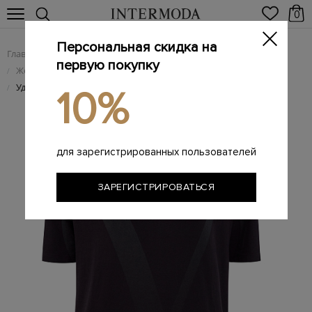
0
Персональная скидка на
Главная
Женщинам
Женская одежда
/
/
первую покупку
Женские футболки
/
Удлиненная футболка VLOGO из&nbsp;мягкого джерси
/
10%
для зарегистрированных пользователей
ЗАРЕГИСТРИРОВАТЬСЯ