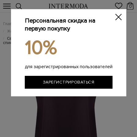
0
Персональная скидка на
Главная
Женщинам
Женская одежда
/
/
первую покупку
Женские брендовые топы
/
Свободный топ из гладкого твила с V-образным вырезом на
/
10%
спинке
для зарегистрированных пользователей
ЗАРЕГИСТРИРОВАТЬСЯ