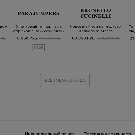
BRUNELLO
PARAJUMPERS
CUCINELLI
евом
Хлопковый топ-халтер с
Корсетный топ из гладкого
Топ
отделкой английской вязки
шелкового атласа
гла
и наш…
УБ.
8 650 РУБ.
17 300 РУБ.
69 860 РУБ.
99 800 РУБ.
21
SS25
ВСЕ ТОВАРЫ БРЕНДА
Индивидуальный пошив
Программа лояльности