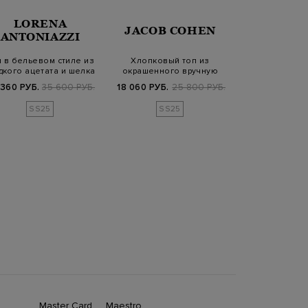
LORENA
LOR
JACOB COHEN
ANTONIAZZI
ANTONI
 в бельевом стиле из
Хлопковый топ из
Топ с флори
дкого ацетата и шелка
окрашенного вручную
вышивкой и м
тонкого джерси
пайетк
 360 РУБ.
35 600 РУБ.
18 060 РУБ.
25 800 РУБ.
63 840 РУБ.
7
SS25
SS25
Master Card
Maestro