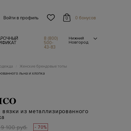
Войти в профиль
0 бонусов
0
АРОЧНЫЙ
8 (800)
Нижний
Новгород
ИФИКАТ
500-
43-83
одежда
Женские брендовые топы
/
рованного льна и хлопка
ICO
й вязки из металлизированного
ка
49 100 руб.
- 70%