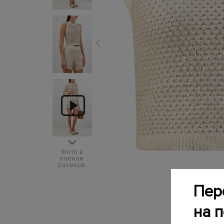
Фото в
полном
размере
Пер
на 