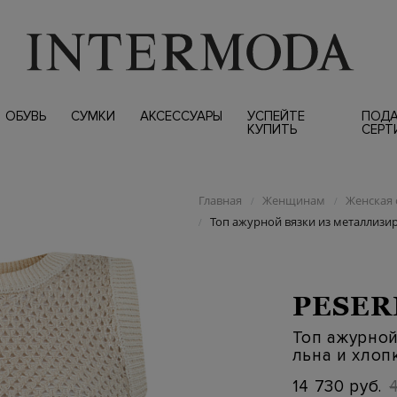
ОБУВЬ
СУМКИ
АКСЕССУАРЫ
УСПЕЙТЕ
ПОД
КУПИТЬ
СЕРТ
Главная
Женщинам
Женская 
/
/
Топ ажурной вязки из металлизи
/
PESER
Топ ажурно
льна и хлоп
14 730 руб.