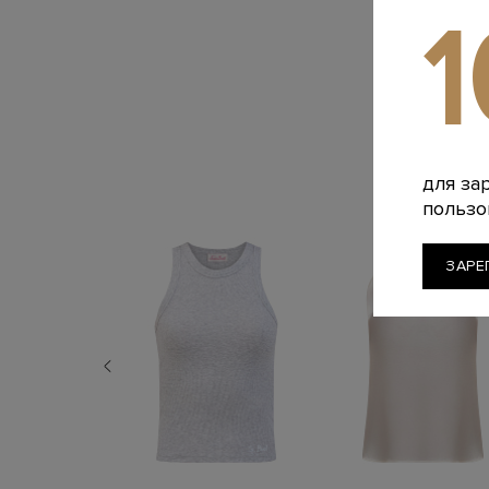
для за
пользо
ЗАРЕ