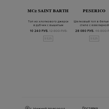
OR ALL
MC2 SAINT BARTH
PESERICO
NKIND
ello Russo x 7
Топ из хлопкового джерси
Шелковый топ в бель
nkind с узором
в рубчик с вышитым
стиле с ювелирной
war…
логотипом
окантовкой
Б.
39 500 РУБ.
10 240 РУБ.
12 800 РУБ.
28 080 РУБ.
46 800 Р
SS25
SS25
Доставка
г. Нижний Новгород