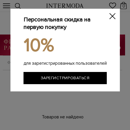
0
Персональная скидка на
Женский трикотаж
Главная
первую покупку
Женщинам
Одежда
Трикотаж
/
/
/
10%
ФИЛЬТРОВАТЬ
СОРТИРОВАТЬ
для зарегистрированных пользователей
ЗАРЕГИСТРИРОВАТЬСЯ
Товаров не найдено