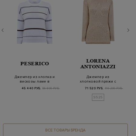
LORENA
PESERICO
ANTONIAZZI
Джемпер из хлопка и
Джемпер из
вискозы ламе в
хлопковой пряжи с
полоску
фактурным вязаным
45 440 РУБ.
56 800 РУБ.
71 520 РУБ.
119 200 РУБ.
узором…
SS25
ВСЕ ТОВАРЫ БРЕНДА