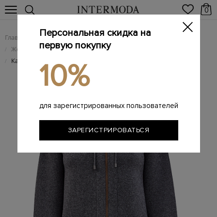
0
Персональная скидка на
Главная
Женщинам
Женская одежда
/
/
первую покупку
Женский трикотаж
/
Кашемировый кардиган из двухслойной пряжи Sparkling
/
10%
для зарегистрированных пользователей
ЗАРЕГИСТРИРОВАТЬСЯ