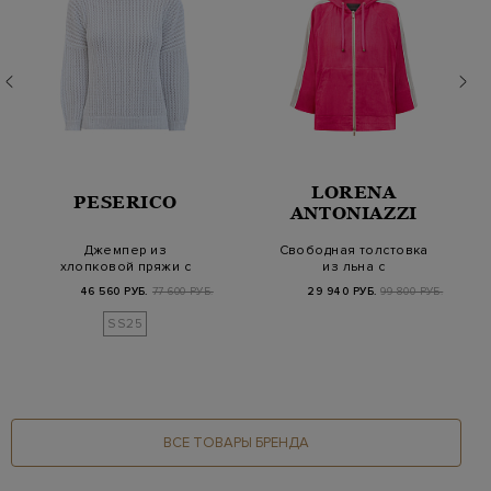
LORENA
PESERICO
ANTONIAZZI
Джемпер из
Свободная толстовка
хлопковой пряжи с
из льна с
рукавами ¾ и
трикотажными
46 560 РУБ.
77 600 РУБ.
29 940 РУБ.
99 800 РУБ.
пайетками
вставками
SS25
ВСЕ ТОВАРЫ БРЕНДА