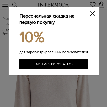
0
Персональная скидка на
Главная
Женщинам
Женская одежда
/
/
первую покупку
Женский трикотаж
/
Кашемировый джемпер с круглым воротом и украшением
/
10%
Sparkling Stitch
для зарегистрированных пользователей
ЗАРЕГИСТРИРОВАТЬСЯ