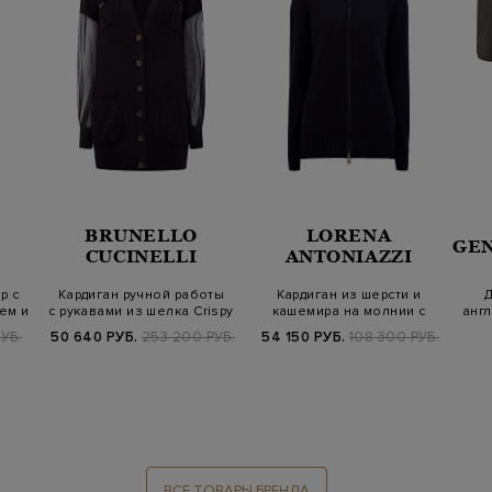
BRUNELLO
LORENA
GE
CUCINELLI
ANTONIAZZI
р с
Кардиган ручной работы
Кардиган из шерсти и
Д
ем и
с рукавами из шелка Crispy
кашемира на молнии с
англ
двойным пулл…
УБ.
50 640 РУБ.
253 200 РУБ.
54 150 РУБ.
108 300 РУБ.
ВСЕ ТОВАРЫ БРЕНДА