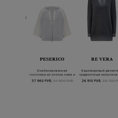
LMAR
PESERICO
RE VERA
ермосвитшот с
Комбинированная
Кашемировый джемпе
 на молнию и
толстовка из хлопка ламе и
градиентным напылени
траст…
техническог…
воротом…
Б.
19 800 РУБ.
37 960 РУБ.
94 900 РУБ.
26 910 РУБ.
89 700 Р