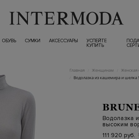
ОБУВЬ
СУМКИ
АКСЕССУАРЫ
УСПЕЙТЕ
ПОД
КУПИТЬ
СЕРТ
Главная
Женщинам
Женская 
/
/
Водолазка из кашемира и шелка 
/
BRUNE
Водолазка и
высоким во
111 920 руб.