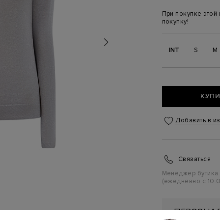
При покупке этой
покупку!
INT
S
M
КУПИ
Добавить в и
Связаться
Менеджер бутика
(ежедневно с 10:0
ПЕРСОНАЛ