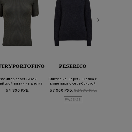
NTRYPORTOFINO
PESERICO
WOOL
жемпер эластичной
Свитер из шерсти, шелка и
Свитшот из х
ийской вязки из шелка
кашемира с серебристой
футера с о
и хлопка
нитью…
вышитым л
54 800 РУБ.
57 960 РУБ.
82 800 РУБ.
7 920 РУБ.
1
FW25/26