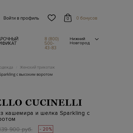
Войти в профиль
0 бонусов
0
АРОЧНЫЙ
8 (800)
Нижний
Новгород
ИФИКАТ
500-
43-83
одежда
Женский трикотаж
/
Sparkling с высоким воротом
LLO CUCINELLI
з кашемира и шелка Sparkling с
ротом
139 900 руб.
- 20%