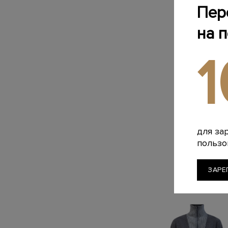
Пер
на 
для за
пользо
ЗАРЕ