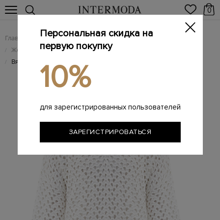
0
Персональная скидка на
Главная
Женщинам
Женская одежда
/
/
первую покупку
Женский трикотаж
/
Вязаный джемпер Dazzling с миниатюрными пайетками
/
10%
для зарегистрированных пользователей
ЗАРЕГИСТРИРОВАТЬСЯ