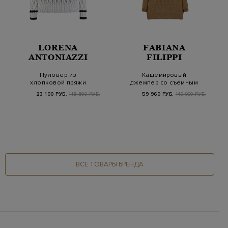
LORENA
FABIANA
ANTONIAZZI
FILIPPI
Пуловер из
Кашемировый
хлопковой пряжи
джемпер со съемным
крупной вязки с
декорированным
23 100 РУБ.
115 500 РУБ.
59 960 РУБ.
149 900 РУБ.
пайетками
воротом
ВСЕ ТОВАРЫ БРЕНДА