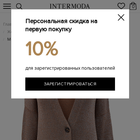
0
Персональная скидка на
Главная
Женщинам
Женская одежда
/
/
первую покупку
Женский трикотаж
/
Мерцающий кардиган из хлопковой пряжи с карманами
/
10%
для зарегистрированных пользователей
ЗАРЕГИСТРИРОВАТЬСЯ