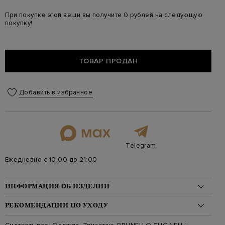
При покупке этой вещи вы получите 0 рублей на следующую
покупку!
ТОВАР ПРОДАН
Добавить в избранное
Telegram
Ежедневно с 10:00 до 21:00
ИНФОРМАЦИЯ ОБ ИЗДЕЛИИ
Материал: шерсть яка 100%
РЕКОМЕНДАЦИИ ПО УХОДУ
На модели: 175/82/60/91 на модели размер 40
Цвет: Бежевый
Стирка: Стирка запрещена