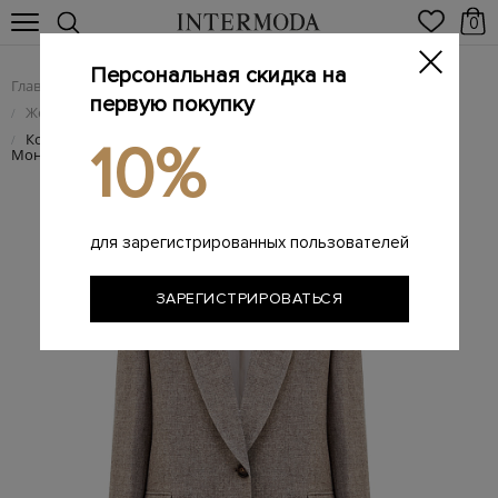
0
Персональная скидка на
Главная
Женщинам
Женская одежда
/
/
первую покупку
Женский трикотаж
/
Костюм-двойка ручной работы из шерсти яка с окантовкой
/
10%
Мониль
для зарегистрированных пользователей
ЗАРЕГИСТРИРОВАТЬСЯ