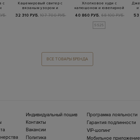
 с
Кашемировый свитер с
Хлопковое худи с
Дже
и
вязаным узором и
капюшоном и ювелирной
и
золотистой нитью…
цепочкой Punto…
УБ.
32 310 РУБ.
107 700 РУБ.
40 860 РУБ.
68 100 РУБ.
53
SS25
ВСЕ ТОВАРЫ БРЕНДА
Индивидуальный пошив
Программа лояльности
ны СНГ
Ежегодно в бутики
ы
Контакты
Гарантия подлинности
Stefano Ricci, Brioni,
ет-
Нижний Новгород, ул.
жбой
Canali приезжают
та
Вакансии
VIP-шопинг
Большая Покровская,
100%
представители Домов
ин
25. Телефон интернет-
моды, чтобы
тнерства
Политика
Мобильное приложение
уть
магазина 8 800 500