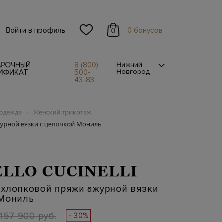
Войти в профиль
0 бонусов
0
АРОЧНЫЙ
8 (800)
Нижний
Новгород
ИФИКАТ
500-
43-83
одежда
Женский трикотаж
/
урной вязки с цепочкой Мониль
LLO CUCINELLI
 хлопковой пряжи ажурной вязки
 Мониль
157 900 руб.
- 30%