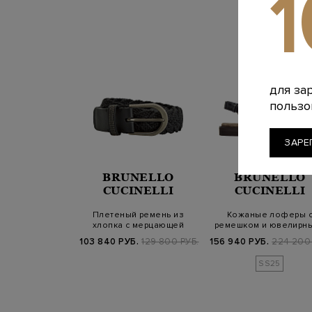
для за
пользо
ЗАРЕ
BRUNELLO
BRUNELLO
CUCINELLI
CUCINELLI
Плетеный ремень из
Кожаные лоферы 
хлопка с мерцающей
ремешком и ювелирн
шлевкой Мониль
цепочками Монил
103 840 РУБ.
129 800 РУБ.
156 940 РУБ.
224 200 
SS25