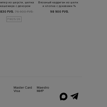
мпер из шерсти, шелка
Вязаный кардиган из шелка
 кашемира с декором
и хлопка с рукавами ¾
Punto Lu…
 830 РУБ.
76 900 РУБ.
98 900 РУБ.
FW25/26
Master Card
Maestro
Visa
МИР