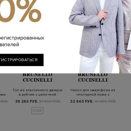
10%
регистрированных
вателей
ГИСТРИРОВАТЬСЯ
BRUNELLO
BRUNELLO
CUCINELLI
CUCINELLI
с
Топ из эластичного джерси
Чехол для смартфона из
ыми
в рубчик с цепочкой
текстурной кожи с
…
Мониль
цепочкой Мони…
РУБ.
36 260 РУБ.
51 800 РУБ.
32 640 РУБ.
81 600 РУБ.
SS25