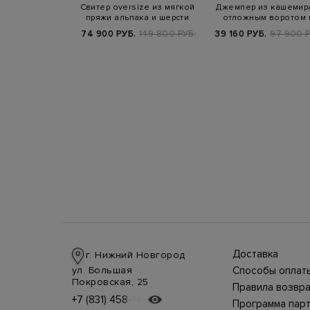
Свитер oversize из мягкой
Джемпер из кашемира
пряжи альпака и шерсти
отложным воротом 
узором в поло…
74 900 РУБ.
149 800 РУБ.
39 160 РУБ.
97 900 Р
Доставка
г. Нижний Новгород
Доставка в стра
ул. Большая
Способы оплат
производится
Оплата в интерн
Покровская, 25
курьерской слу
Правила возвра
магазине
СДЭК, DHL при 
Интернет-магаз
+7 (831) 458-14-75
+7 (831) 458-14-75
осуществляется
предоплате.
Программа пар
позволяет верн
несколькими