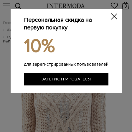
0
Персональная скидка на
Главная
Женщинам
Женская одежда
/
/
первую покупку
Женский трикотаж
/
Пуловер с&nbsp;объемным вязаным узором
/
10%
и&nbsp;кристаллами
для зарегистрированных пользователей
ЗАРЕГИСТРИРОВАТЬСЯ