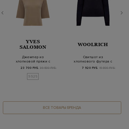
YVES
WOOLRICH
SALOMON
Джемпер из
Свитшот из
хлопковой пряжи с
хлопкового футера с
мерцающей нитью
объемным вышитым
23 700 РУБ.
39 500 РУБ.
7 920 РУБ.
19 800 РУБ.
ламе
логоти…
SS25
ВСЕ ТОВАРЫ БРЕНДА