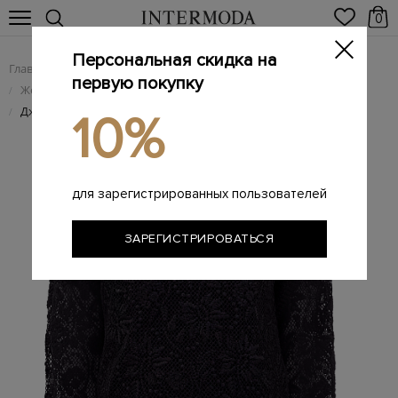
0
Персональная скидка на
Главная
Женщинам
Женская одежда
/
/
первую покупку
Женский трикотаж
/
Джемпер ручной работы из&nbsp;тонкой хлопковой пряжи
/
10%
для зарегистрированных пользователей
ЗАРЕГИСТРИРОВАТЬСЯ