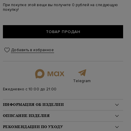
При покупке этой вещи вы получите 0 рублей на следующую
покупку!
ТОВАР ПРОДАН
Добавить в избранное
Telegram
Ежедневно с 10:00 до 21:00
ИНФОРМАЦИЯ ОБ ИЗДЕЛИИ
Материал: хлопок 82%, полиэстер 18%
ОПИСАНИЕ ИЗДЕЛИЯ
На модели: 175/81/61/91 на модели размер S
Стиль: Джемперы, Длинный рукав, Стандартная длина,
Элегантный джемпер-oversize от Ermanno Scervino создан из
РЕКОМЕНДАЦИИ ПО УХОДУ
Однотонный