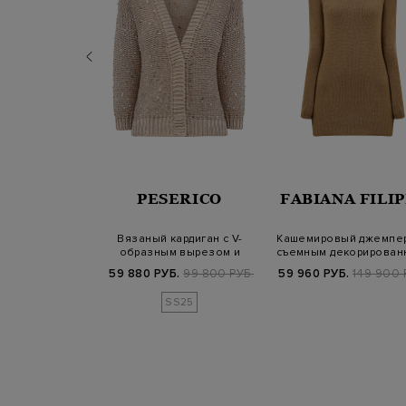
 VERA
PESERICO
FABIANA FILIP
уди из альпаки
Вязаный кардиган с V-
Кашемировый джемпер
с ювелирными
образным вырезом и
съемным декорирован
тавка…
легкими пайетк…
воротом
Б.
83 700 РУБ.
59 880 РУБ.
99 800 РУБ.
59 960 РУБ.
149 900 
SS25