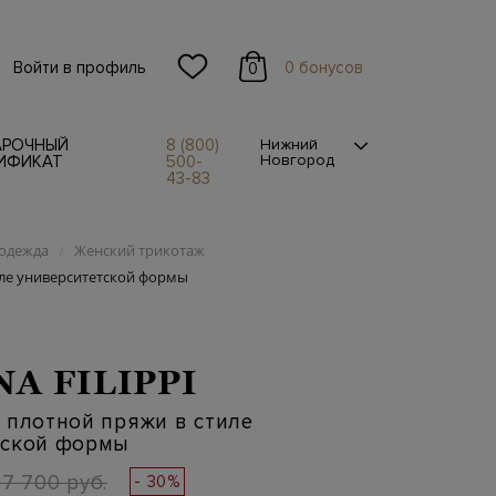
Войти в профиль
0 бонусов
0
АРОЧНЫЙ
8 (800)
Нижний
Новгород
ИФИКАТ
500-
43-83
одежда
Женский трикотаж
/
иле университетской формы
NA FILIPPI
 плотной пряжи в стиле
тской формы
87 700 руб.
- 30%