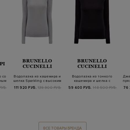
BRUNELLO
BRUNELLO
PI
CUCINELLI
CUCINELLI
 со
Водолазка из кашемира и
Водолазка из тонкого
Дже
ным
шелка Sparkling с высоким
кашемира и шелка с
пря
воро…
высоким ворото…
РУБ.
111 920 РУБ.
139 900 РУБ.
59 400 РУБ.
148 500 РУБ.
76 
ВСЕ ТОВАРЫ БРЕНДА