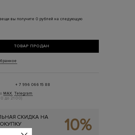
 вещи вы получите 0 рублей на следующую
ТОВАР ПРОДАН
збранное
+ 7 996 066 15 88
 в
MAX
,
Telegram
0 до 21:00)
ЬНАЯ СКИДКА НА
10%
ОКУПКУ