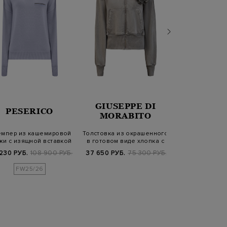
GIUSEPPE DI
LOR
PESERICO
MORABITO
ANTONI
мпер из кашемировой
Толстовка из окрашенного
Пуловер из
жи с изящной вставкой
в готовом виде хлопка с
кашемира и
Punto…
брошь…
кармаш
230 РУБ.
108 900 РУБ.
37 650 РУБ.
75 300 РУБ.
53 060 РУБ.
7
FW25/26
FW25/