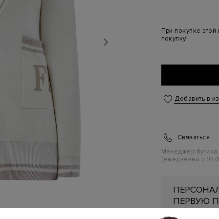
При покупке этой
покупку!
Добавить в и
Связаться
Менеджер бутика
(ежедневно с 10:0
ПЕРСОНАЛ
ПЕРВУЮ П
Подробнее