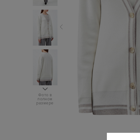
Фото в
полном
размере