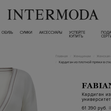
ОБУВЬ
СУМКИ
АКСЕССУАРЫ
УСПЕЙТЕ
ПОД
КУПИТЬ
СЕРТ
Главная
Женщинам
Женская 
/
/
Кардиган из плотной пряжи в ст
/
FABIA
Кардиган из
университе
61 390 руб.