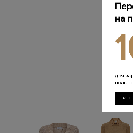
Пер
на 
для за
пользо
ЗАРЕ