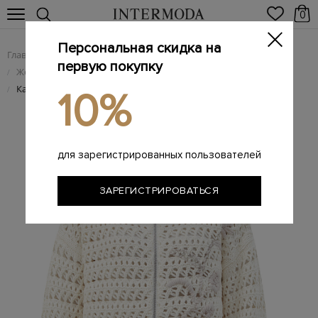
0
Персональная скидка на
Главная
Женщинам
Женская одежда
/
/
первую покупку
Женский трикотаж
/
Кардиган из узорной пряжи Platinum с вышивкой макраме
/
10%
для зарегистрированных пользователей
ЗАРЕГИСТРИРОВАТЬСЯ