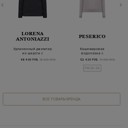
LORENA
PESERICO
ANTONIAZZI
Удлиненный джемпер
Кашемировая
из шерсти с
водолазка с
металлизированной
волокнами шелка и
48 400 РУБ.
96 800 РУБ.
52 430 РУБ.
74 900 РУБ.
нитью…
деталью Punt…
FW25/26
ВСЕ ТОВАРЫ БРЕНДА