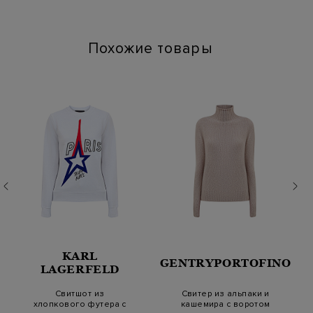
Артикул: mad270b107 c107
Длина изделия: 70
Похожие товары
KARL
GENTRYPORTOFINO
LAGERFELD
Свитшот из
Свитер из альпаки и
хлопкового футера с
кашемира с воротом