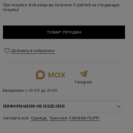
При покупке этой вещи вы получите 0 рублей на следующую
покупку!
ТОВАР ПРОДАН
Добавить в избранное
Telegram
Ежедневно с 10:00 до 21:00
ИНФОРМАЦИЯ ОБ ИЗДЕЛИИ
Материал: флис 53%, шелк 24%, лен 23%
Смотреть все:
Одежда
,
Трикотаж
,
FABIANA FILIPPI
На модели: Размер 46
Стиль: Джемперы
Цвет: Зеленый