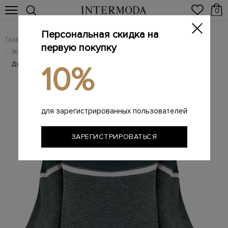
0
Персональная скидка на
Главная
Женщинам
Женская одежда
/
/
первую покупку
Женский трикотаж
/
Джемпер из флиса, шелка и льна с ювелирными цепочками
/
10%
для зарегистрированных пользователей
ЗАРЕГИСТРИРОВАТЬСЯ