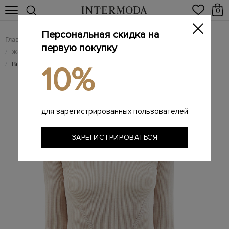
0
Персональная скидка на
Главная
Женщинам
Женская одежда
/
/
первую покупку
Женский трикотаж
/
Водолазка из шерсти и шелка английской вязки
/
10%
для зарегистрированных пользователей
ЗАРЕГИСТРИРОВАТЬСЯ