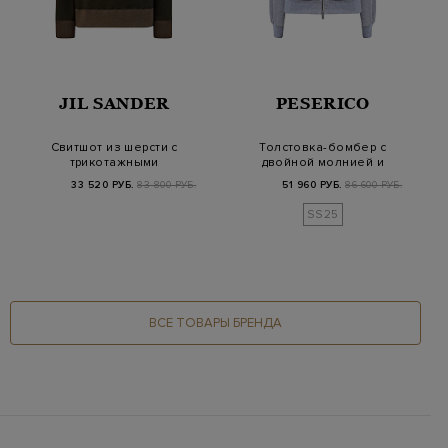
JIL SANDER
PESERICO
Свитшот из шерсти с
Толстовка-бомбер с
трикотажными
двойной молнией и
кромками и
деталями Punto Lu…
33 520 РУБ.
83 800 РУБ.
51 960 РУБ.
86 600 РУБ.
накладным…
SS25
ВСЕ ТОВАРЫ БРЕНДА