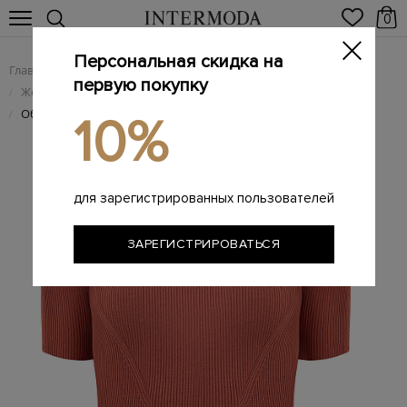
0
Персональная скидка на
Главная
Женщинам
Женская одежда
/
/
первую покупку
Женский трикотаж
/
Облегающий джемпер из шелка и хлопка в рубчик
/
10%
для зарегистрированных пользователей
ЗАРЕГИСТРИРОВАТЬСЯ