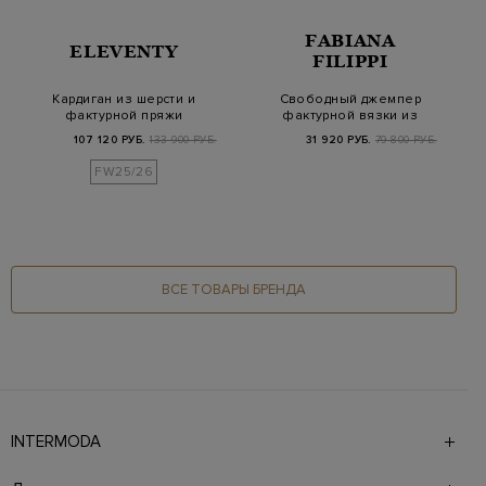
FABIANA
ELEVENTY
FILIPPI
Кардиган из шерсти и
Свободный джемпер
фактурной пряжи
фактурной вязки из
альпака
шерсти, шелка и к…
107 120 РУБ.
133 900 РУБ.
31 920 РУБ.
79 800 РУБ.
FW25/26
ВСЕ ТОВАРЫ БРЕНДА
INTERMODA
Галерея бутиков INTERMODA представляет более 60
брендов на 4 этажах в самом центре города. На сайте