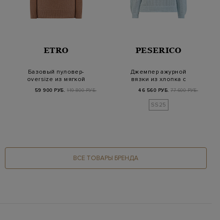
ETRO
PESERICO
Базовый пуловер-
Джемпер ажурной
oversize из мягкой
вязки из хлопка с
кашемировой пряжи
мерцающими
59 900 РУБ.
119 800 РУБ.
46 560 РУБ.
77 600 РУБ.
пайетками
SS25
ВСЕ ТОВАРЫ БРЕНДА