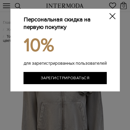
0
Персональная скидка на
Главная
Женщинам
Женская одежда
/
/
первую покупку
Женский трикотаж
/
Толстовка из окрашенного в готовом виде хлопка с брошью-
/
10%
цветком
для зарегистрированных пользователей
ЗАРЕГИСТРИРОВАТЬСЯ