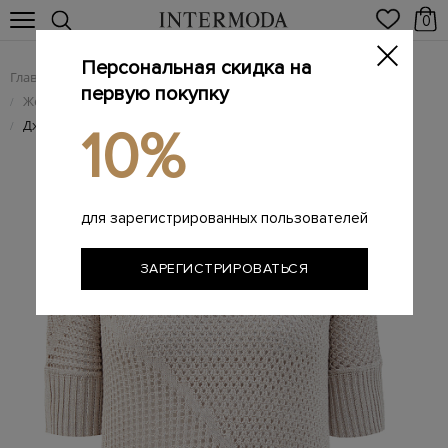
0
Персональная скидка на
Главная
Женщинам
Женская одежда
/
/
первую покупку
Женский трикотаж
/
Джемпер ажурной вязки с нитью золотистого люрекса
/
10%
для зарегистрированных пользователей
ЗАРЕГИСТРИРОВАТЬСЯ