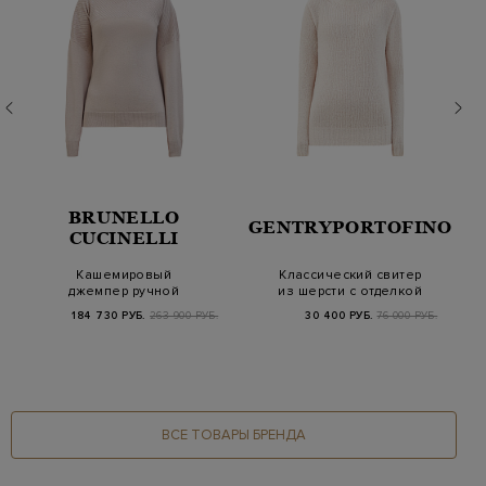
BRUNELLO
GENTRYPORTOFINO
CUCINELLI
Кашемировый
Классический свитер
джемпер ручной
из шерсти с отделкой
работы с вышивкой
английской вя…
184 730 РУБ.
263 900 РУБ.
30 400 РУБ.
76 000 РУБ.
из пайето…
ВСЕ ТОВАРЫ БРЕНДА