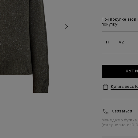
При покупке этой
покупку!
IT
42
КУПИ
Купить весь l
Связаться
Менеджер бутика
(ежедневно с 10:0