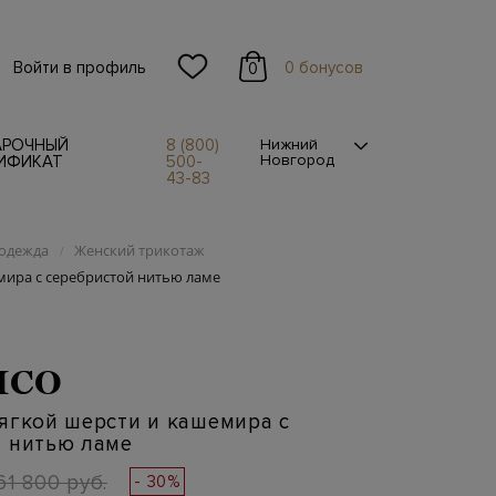
Войти в профиль
0 бонусов
0
АРОЧНЫЙ
8 (800)
Нижний
Новгород
ИФИКАТ
500-
43-83
одежда
Женский трикотаж
/
мира с серебристой нитью ламе
ICO
ягкой шерсти и кашемира с
й нитью ламе
61 800 руб.
- 30%