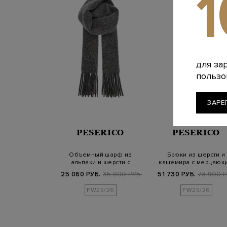
для за
пользо
ЗАРЕ
PESERICO
PESERICO
Объемный шарф из
Брюки из шерсти и
альпаки и шерсти с
кашемира с мерцающ
вышитым логотипом
нитью ламе
25 060 РУБ.
35 800 РУБ.
51 730 РУБ.
73 900 Р
FW25/26
FW25/26