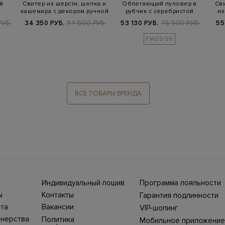
й
Свитер из шерсти, шелка и
Облегающий пуловер в
Сви
кашемира с декором ручной
рубчик с серебристой
из
…
ра…
нитью ламе
РУБ.
34 350 РУБ.
114 500 РУБ.
53 130 РУБ.
75 900 РУБ.
55
FW25/26
ВСЕ ТОВАРЫ БРЕНДА
Индивидуальный пошив
Программа лояльности
ны СНГ
Ежегодно в бутики
ы
Контакты
Гарантия подлинности
Stefano Ricci, Brioni,
ет-
Нижний Новгород, ул.
жбой
Canali приезжают
та
Вакансии
VIP-шопинг
Большая Покровская,
100%
представители Домов
ин
25. Телефон интернет-
моды, чтобы
тнерства
Политика
Мобильное приложение
уть
магазина 8 800 500
выполнить одежду и