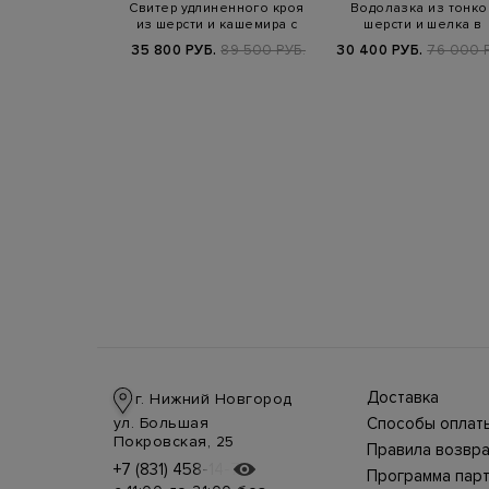
 водолазка из
Свитер удлиненного кроя
Водолазка из тонко
рсти и шелка
из шерсти и кашемира с
шерсти и шелка в
разрезо…
английскую резинк
Б.
67 900 РУБ.
35 800 РУБ.
89 500 РУБ.
30 400 РУБ.
76 000 
25/26
Доставка
г. Нижний Новгород
Доставка в стра
ул. Большая
Способы оплат
производится
Оплата в интерн
Покровская, 25
курьерской слу
Правила возвра
магазине
СДЭК, DHL при 
Интернет-магаз
+7 (831) 458-14-75
+7 (831) 458-14-75
осуществляется
предоплате.
Программа пар
позволяет верн
несколькими
Возможные