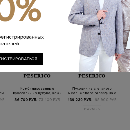
10%
регистрированных
вателей
ГИСТРИРОВАТЬСЯ
PESERICO
PESERICO
Комбинированные
Пуховик из стеганого
ей
кроссовки из нубука, кожи
меланжевого габардина с
и шерстяного…
кожаной д…
УБ.
36 700 РУБ.
73 400 РУБ.
139 230 РУБ.
198 900 РУБ.
FW25/26