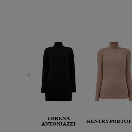
LORENA
PORTOFINO
GENTRYPORTOF
ANTONIAZZI