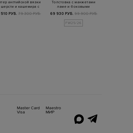
тер английской вязки
Толстовка с манжетами
Термосвитшот 
 шерсти и кашемира с
ламе и боковыми
контрастной 
высоким…
разрезами
логоти
 510 РУБ.
79 300 РУБ.
69 930 РУБ.
99 900 РУБ.
5 940 РУБ.
1
FW25/26
Master Card
Maestro
Visa
МИР