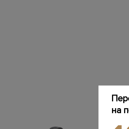
Пер
на 