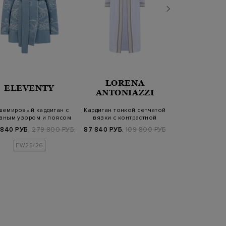
LORENA
LOR
ELEVENTY
ANTONIAZZI
ANTONI
шемировый кардиган с
Кардиган тонкой сетчатой
Удлиненный д
аным узором и поясом
вязки с контрастной
шерст
в тон
отделкой
металлизир
 840 РУБ.
279 800 РУБ.
87 840 РУБ.
109 800 РУБ.
48 400 РУБ.
нить
FW25/26