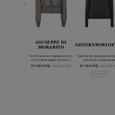
RENA
GIUSEPPE DI
GENTRYPORTOF
NIAZZI
MORABITO
из хлопка с
Толстовка из окрашенного
Свитер из фактурной п
ой отделкой и
в готовом виде хлопка с
альпака и кашемир
зами на…
брошь…
.
108 500 РУБ.
37 650 РУБ.
75 300 РУБ.
31 740 РУБ.
52 900 Р
SS25
FW25/26