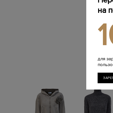
Пер
на 
для за
пользо
ЗАРЕ