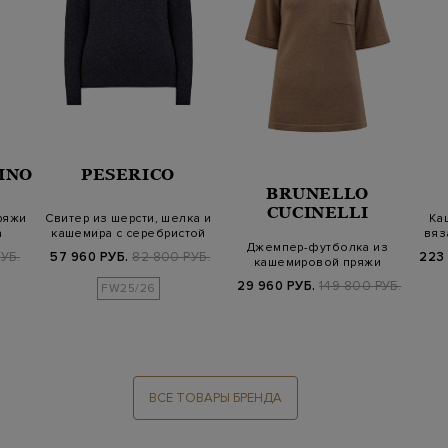
INO
PESERICO
BRUNELLO
CUCINELLI
ряжи
Свитер из шерсти, шелка и
Ка
а
кашемира с серебристой
вяз
Джемпер-футболка из
нитью…
УБ.
57 960 РУБ.
82 800 РУБ.
223
кашемировой пряжи
29 960 РУБ.
149 800 РУБ.
FW25/26
ВСЕ ТОВАРЫ БРЕНДА