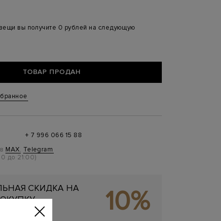
 вещи вы получите 0 рублей на следующую
ТОВАР ПРОДАН
збранное
+ 7 996 066 15 88
 в
MAX
,
Telegram
0 до 21:00)
ЬНАЯ СКИДКА НА
10%
ОКУПКУ