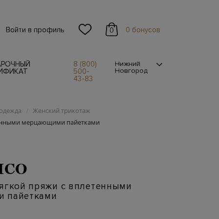
Войти в профиль
0 бонусов
0
АРОЧНЫЙ
8 (800)
Нижний
Новгород
ИФИКАТ
500-
43-83
одежда
Женский трикотаж
/
тенными мерцающими пайетками
ICO
мягкой пряжи с вплетенными
 пайетками