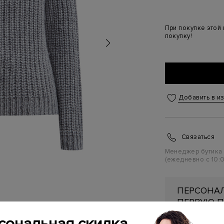
При покупке этой
покупку!
Добавить в и
Связаться
Менеджер бутика
(ежедневно с 10:0
ПЕРСОНАЛ
ПЕРВУЮ П
Подробнее