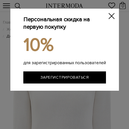
0
Персональная скидка на
Главная
Женщинам
Женская одежда
/
/
первую покупку
Женский трикотаж
/
Джемпер из тонкой хлопковой пряжи с пайетками в тон
/
10%
для зарегистрированных пользователей
ЗАРЕГИСТРИРОВАТЬСЯ