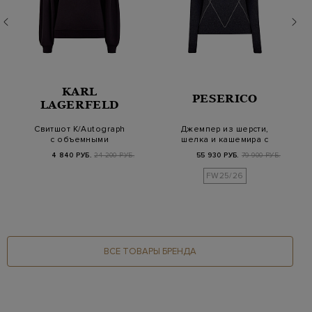
KARL
PESERICO
LAGERFELD
Свитшот K/Autograph
Джемпер из шерсти,
с объемными
шелка и кашемира с
рукавами и логотипом
ювелирными цепоч…
4 840 РУБ.
24 200 РУБ.
55 930 РУБ.
79 900 РУБ.
и…
FW25/26
ВСЕ ТОВАРЫ БРЕНДА