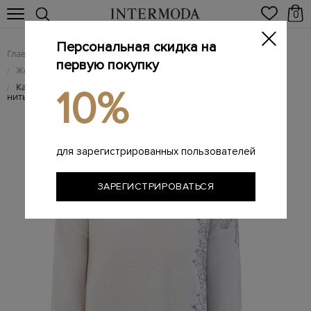
0
Персональная скидка на
Главная
Женщинам
Женская одежда
/
/
первую покупку
Женский трикотаж
/
Кашемировый свитер с кружевной вышивкой и мерцающей
/
10%
нитью
для зарегистрированных пользователей
ЗАРЕГИСТРИРОВАТЬСЯ