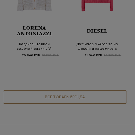
LORENA
DIESEL
ANTONIAZZI
Кардиган тонкой
Джемпер M-Areesa из
ажурной вязки с V-
шерсти и кашемира с
образным вырезом
вышитым логоти…
79 840 РУБ.
99 800 РУБ.
11 940 РУБ.
39 800 РУБ.
ВСЕ ТОВАРЫ БРЕНДА