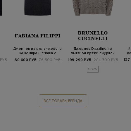
BRUNELLO
FABIANA FILIPPI
CUCINELLI
В
Джемпер из меланжевого
Джемпер Dazzling из
ре
кашемира Platinum с
льняной пряжи ажурной
короткими р…
вязки с пайе…
127
РУБ.
30 600 РУБ.
76 500 РУБ.
199 290 РУБ.
284 700 РУБ.
SS25
ВСЕ ТОВАРЫ БРЕНДА