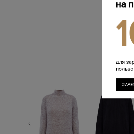
на 
для за
пользо
ЗАРЕ