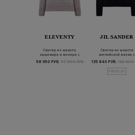
LMAR
ELEVENTY
JIL SANDER
ермосвитшот с
Свитер из шерсти,
Свитер из шерсти
 на молнию и
кашемира и мохера с
английской вязки с
траст…
мерцающей нитью…
разрезом
Б.
19 800 РУБ.
58 950 РУБ.
117 900 РУБ.
135 840 РУБ.
169 800 
FW25/26