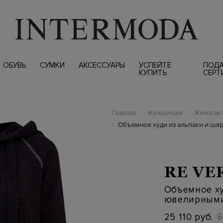
ОБУВЬ
СУМКИ
АКСЕССУАРЫ
УСПЕЙТЕ
ПОД
КУПИТЬ
СЕРТ
Главная
Женщинам
Женская 
/
/
Объемное худи из альпаки и ше
/
RE VE
Объемное ху
ювелирными
25 110 руб.
8