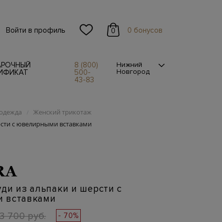
Войти в профиль
0 бонусов
0
АРОЧНЫЙ
8 (800)
Нижний
Новгород
ИФИКАТ
500-
43-83
одежда
Женский трикотаж
/
рсти с ювелирными вставками
RA
ди из альпаки и шерсти с
 вставками
3 700 руб.
- 70%