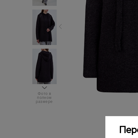
Фото в
полном
размере
Пер