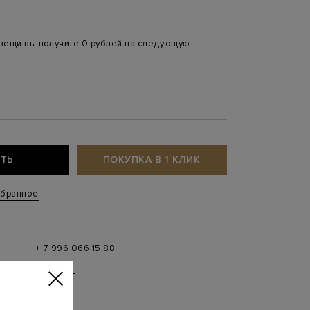
 вещи вы получите 0 рублей на следующую
ТЬ
ПОКУПКА В 1 КЛИК
збранное
+ 7 996 066 15 88
 в
MAX
,
Telegram
0 до 21:00)